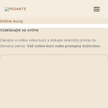
Preskočiť
Main
na
Menu
obsah
Online kurzy
Vzdelávajte sa online
Zakúpte si online video kurz a získajte okamžitý prístup do
členskej sekcie.
Váš online kurz máte prístupný doživotne.