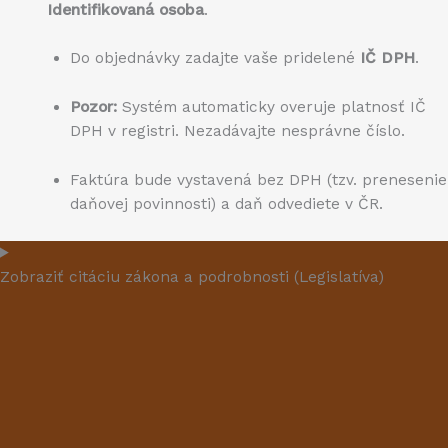
Identifikovaná osoba
.
Do objednávky zadajte vaše pridelené
IČ DPH
.
Pozor:
Systém automaticky overuje platnosť IČ
DPH v registri. Nezadávajte nesprávne číslo.
Faktúra bude vystavená bez DPH (tzv. prenesenie
daňovej povinnosti) a daň odvediete v ČR.
Zobraziť citáciu zákona a podrobnosti (Legislatíva)