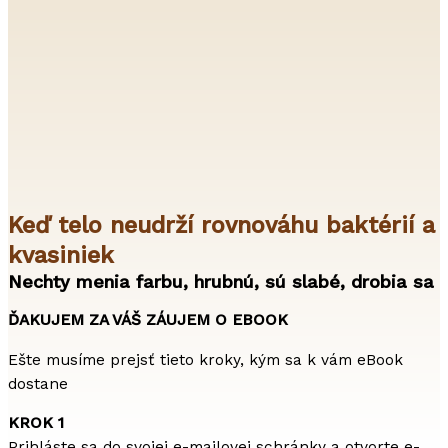
Keď telo neudrží rovnováhu baktérií a
kvasiniek
Nechty menia farbu, hrubnú, sú slabé, drobia sa
ĎAKUJEM ZA VÁŠ ZÁUJEM O EBOOK
Ešte musíme prejsť tieto kroky, kým sa k vám eBook
dostane
KROK 1
Prihláste sa do svojej e-mailovej schránky a otvorte e-